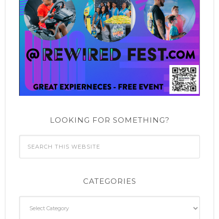
o
n
LOOKING FOR SOMETHING?
CATEGORIES
Categories