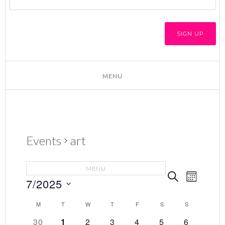
Events
art
E
E
SEARCH
7/2025
MONTH
v
v
Select
e
C
M
T
W
T
F
S
S
e
date.
n
0
0
0
0
0
0
0
30
1
2
3
4
5
6